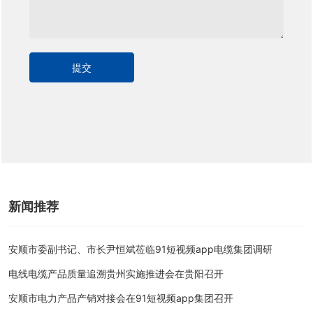
提交
新闻推荐
安顺市委副书记、市长尹恒斌莅临91短视频app电缆集团调研
电线电缆产品质量追溯贵州实施推进会在贵阳召开
安顺市电力产品产销对接会在91短视频app集团召开