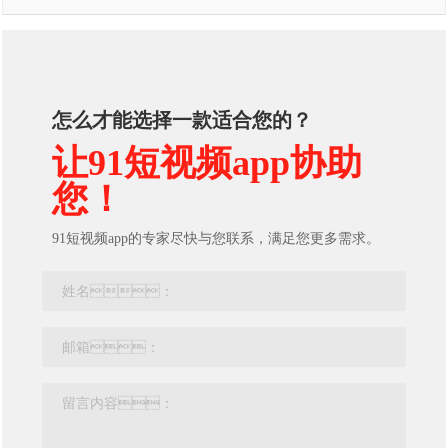
怎么才能选择一款适合您的？
让91短视频app协助
您！
91短视频app的专家尽快与您联系，满足您更多需求。