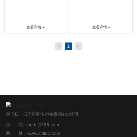
营销网络
报价系统
查看详情 +
查看详情 +
联系91短视频app
1
微信扫一扫了解更多91短视频app资讯
邮 箱：
guda@188.com
网 址：
www.cclldq.com