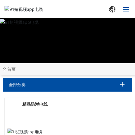
网站首页
走进91短视频app
集团动态
首页
产品中心
全部分类
品牌中心
精品防潮电线
生产与研发
合作客户