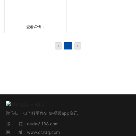
营销网络
报价系统
查看详情 +
联系91短视频app
1
微信扫一扫了解更多91短视频app资讯
邮 箱：
guda@188.com
网 址：
www.cclldq.com