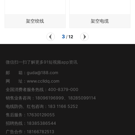
架空绞线
架空电缆
3
12
/
微信扫一扫了解更多91短视频app资讯
邮 箱：
guda@188.com
网 址：
www.cclldq.com
全国消费者服务热线：
400-8379-000
销售业务咨询：
18096196999
、
18285099114
电线防伪、红包咨询：
183 1166 5252
售后服务：
17630129055
招聘热线：
18385386544
广告合作：
18166782513