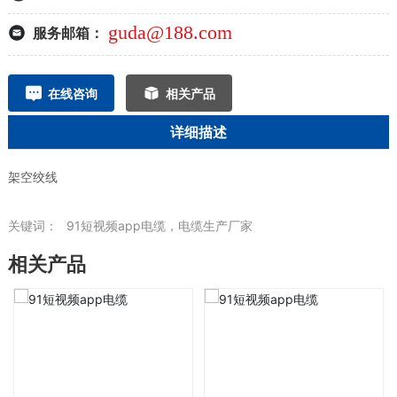
guda@188.com
服务邮箱：
在线咨询
相关产品
详细描述
架空绞线
关键词：
91短视频app电缆，电缆生产厂家
相关产品