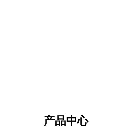
4
30
亿
强
品牌价值4.1亿
省民营企业30强
产品中心