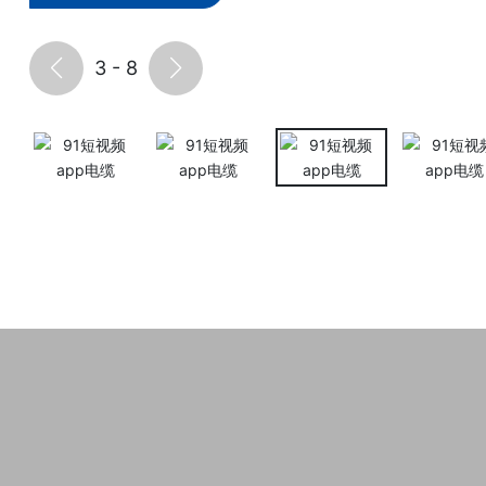
3
-
8