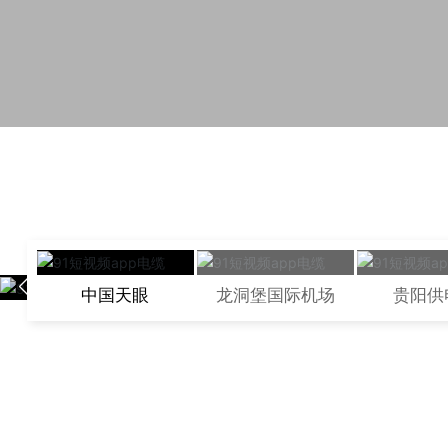
中国天眼
平塘县克度镇大窝凼的喀斯特洼坑中，工程为国家重
基础设施，“天眼”工程由主动反射面系统、馈源
中国天眼
龙洞堡国际机场
贵阳供
统、测量与控制系统、接收机与终端及观测基地
部分构成...
查看更多+