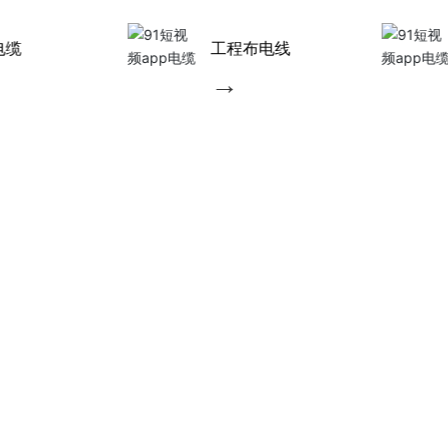
防潮精品电线
91短视频下载电
力
→
→
美国UL认证国际质量认证