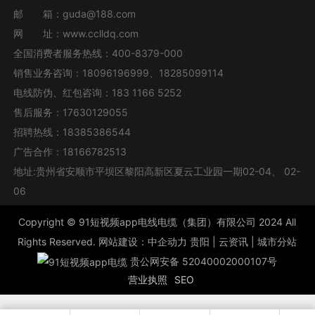
邮 箱：
guda@188.com
网 址：
www.cclldq.com
全国消费者服务热线：
400-8379-000
销售业务咨询：
18096196999
、
18285099114
电线防伪、红包咨询：
183 1166 5252
售后服务：
17630129055
招聘热线：
18385386544
广告合作：
18166782513
地址:贵州省安顺市平坝区黎阳高新区夏云工业园一期02-04、 02-
06
Copyright ©
91短视频app电线电缆（集团）有限公司
2024 All
Rights Reserved. 网站建设：
中企动力
贵阳
|
云资讯
|
城市分站
贵公网安备 52040002000107号
营业执照
SEO