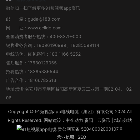
微信扫一扫了解更多91短视频app资讯
邮 箱：
guda@188.com
网 址：
www.cclldq.com
全国消费者服务热线：
400-8379-000
销售业务咨询：
18096196999
、
18285099114
电线防伪、红包咨询：
183 1166 5252
售后服务：
17630129055
招聘热线：
18385386544
广告合作：
18166782513
地址:贵州省安顺市平坝区黎阳高新区夏云工业园一期02-04、 02-
06
Copyright ©
91短视频app电线电缆（集团）有限公司
2024 All
Rights Reserved. 网站建设：
中企动力
贵阳
|
云资讯
|
城市分站
贵公网安备 52040002000107号
营业执照
SEO