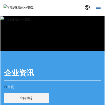
网站首页
走进91短视频app
集团动态
产品中心
品牌中心
企业资讯
生产与研发
首页
合作客户
业内动态