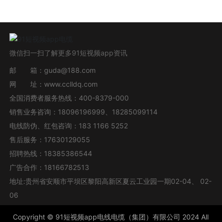
微信扫一扫了解更多91短视频app资讯
邮 箱：
guda@188.com
网 址：
www.cclldq.com
全国消费者服务热线：
400-8379-000
销售业务咨询：
18096196999
、
18285099114
电线防伪、红包咨询：
183 1166 5252
售后服务：
17630129055
招聘热线：
18385386544
广告合作：
18166782513
地址:贵州省安顺市平坝区黎阳高新区夏云工业园一期02-04、 02-
06
Copyright ©
91短视频app电线电缆（集团）有限公司
2024 All